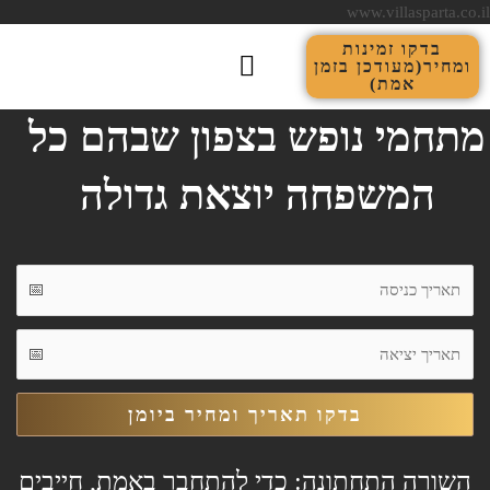
דילוג
www.villasparta.co.il
לתוכן
בדקו זמינות
ומחיר(מעודכן בזמן
אמת)
קבוצת ספרטה
וילה גולדיס למשפחות בצפון עד 22 אורחים
וילה גדולה למשפחות עד 40 אורחים
מתחמי נופש בצפון שבהם כל
המשפחה יוצאת גדולה
בדקו תאריך ומחיר ביומן
השורה התחתונה: כדי להתחבר באמת, חייבים