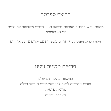
בהן 
חשמל
כמשפח
קבוצת ספרטה
ה!
מקרר
תודה 
מתחם נופש ספרטה מארחת ברווחה ב-11 חדרים משפחות עם ילדים
רבה 
עד 40 אורחים
שרון 
לא 
וילה גולדיס מפנקת ב-7 חדרים משפחות עם ילדים עד 22 אורחים
על הכל 
!
פרטים טכניים עלינו
שעוב
המלצות מהאורחים שלנו
סודות שחייבים לדעת לפני שמזמינים חופשה בוילה
גז. 
מדיניות פרטיות
הצהרת נגישות