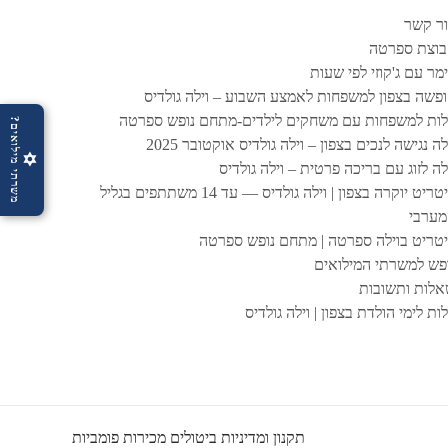
ר קשר
וצת ספרטה
מר עם ג'קוזי לפי שעות
פשה בצפון למשפחות לאמצע השבוע – וילה גולדיס
לות למשפחות עם משחקים לילדים-מתחם נופש ספרטה
משרתי מילואים?
לה נגישה לנכים בצפון – וילה גולדיס אוקטובר 2025
✡
לה לזוג עם בריכה פרטית – וילה גולדיס
ריטריט יוקרה בצפון | וילה גולדיס — עד 14 משתתפים בגליל
ערבי
טריט בוילה ספרטה | מתחם נופש ספרטה
פש למשרתי המילואים
לות ותשובות
לות לימי הולדת בצפון | וילה גולדיס
תקנון ומדיניות ביטולים מכירות פומביות