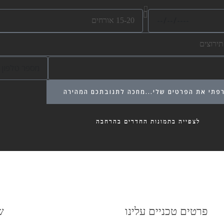
בקיצור מומלץ מאוד
שרון הוא מארח מיוחד באופי שלו - 
כ
האדיבות, הדאגה והחשיבה על האורחים 
מ
ילה שלו כל הזמן!
ו
ת
מלץ בחום!
מ
א
ס
ו
פ
ר
פתי את הפרטים שלי...מחכה לתגובתכם המהירה
ר
ח
ט
י
ל
ם
לצפייה בתמונות החדרים בהרחבה
פ
כ
ו
ל
ן
ל
י
ת
פרטים טכניים עלינו
ש