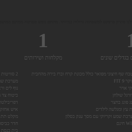
לנו פתרון פרפקט למשפחות גדולות במיוחד. מתחם נופש ספרטה ממוקם במושב ע
1
 בגדלים שונים
מקלחות ושירותים
בח שף חיצוני מפואר כולל מכונת קרח וברז בירה מהחבית
2 סוויטות גדולות במיוחד עם ג'קוזי בחדר
ר FIT 9
מערכת שמ
י אויר
נוף לים ו
ורגל שולחן
ביטוח צד ג
ג פונג בחצר
דפריבילטו
ת עץ ומגלשה לילדים
איש אחזקה
רכת שמע וקריוקי עם מסך ענק בסלון
מקלט תת קרקעי ל-40
 חינם
חדר כביסה
בית כנסת במר