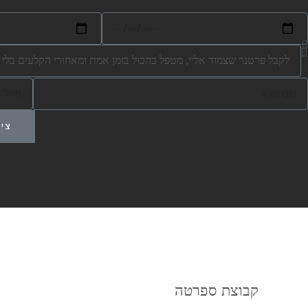
ת
א
מורגשת בשהייה בו
ר
י
מ
וילה ספרטה - מו
ך
י
ע
י
ז
ציר
ל
י
ב
ה
קבוצת ספרטה