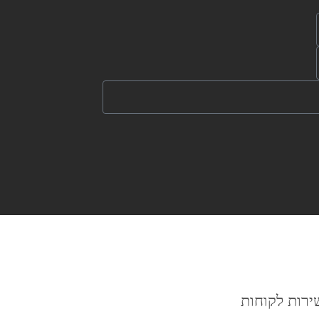
שרון בעל המקום אדיב, זמין לכל שאלה, 
ודאג שנרגיש בנוח מהרגע הראשון ועד 
העזיבה.
ללא ספק מקום שנשמח לחזור אליו 
וממליצים עליו בחום לכל מי שמחפש 
חופשה איכותית ומפנקת.
ירות לקוחות