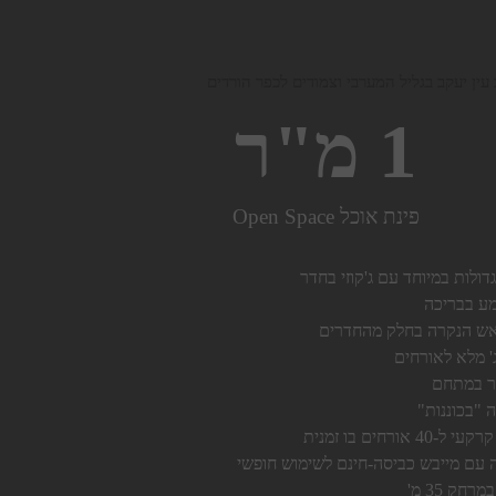
ין יעקב בגליל המערבי וצמודים לכפר הורדים
1
 מ"ר
פינת אוכל Open Space
ע בבריכה
ראש הנקרה בחלק מהחדרים
' מלא לאורחים
ר במתחם
 "בכוננות"
 אורחים בו זמנית
 עם מייבש כביסה-חינם לשימוש חופשי
חק 35 מ'