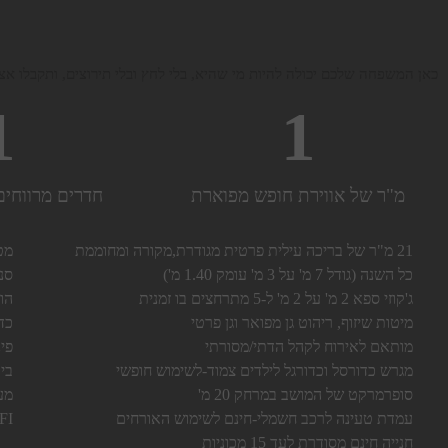
כאן המשפחה שלכם יכולה להיות מי שהיא, בלי לחץ ובלי תירוצים, ותקבלו אצ
1
1
מ"ר של אווירת חופש מפוארת
חדרים מרווחים
21 מ"ר של בריכה עילית פרטית מגודרת,מקורה ומחוממת
מט
כל השנה (גודל 7 מ' על 3 מ' עומק 1.40 מ')
סנוק
ג'קוזי ספא 2 מ' על 2 מ' ל-5 מתרחצים בו זמנית
הוק
מיטות שיזוף, ריהוט גן מפואר וגן פרטי
כד
מותאם לאירוח לקהל הדתי/מסורתי
פינ
מגרש כדורסל וכדורגל לילדים צמוד-לשימוש חופשי
בי
סופרמרקט של המושב במרחק 20 מ'
מע
עמדת טעינה לרכב חשמלי-חינם לשימוש האורחים
WIFI
חנייה חינם מסודרת לעד 15 מכוניות