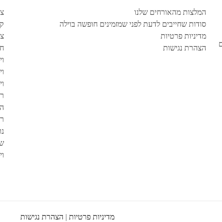
המלצות מהאורחים שלנו
צו
סודות שחייבים לדעת לפני שמזמינים חופשה בוילה
קב
מדיניות פרטיות
צי
הצהרת נגישות
חו
וי
וי
וי
המ
רי
נו
שא
וי
מדיניות פרטיות
|
הצהרת נגישות