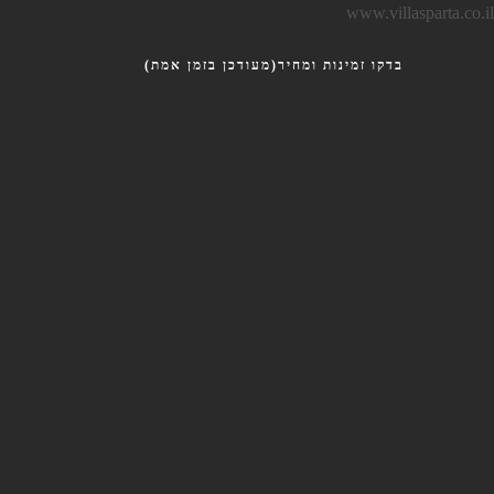
דילוג
www.villasparta.co.il
לתוכן
בדקו זמינות ומחיר(מעודכן בזמן אמת)