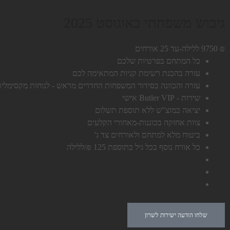
גיבוש משפחתי באוגוסט 2025
₪
9750
ללילה-עד 25 אורחים
כל המתחם בפרטיות שלכם
עזרה בהכנת רשימת קניות המתאימה לכם
עזרה והכוונה בסידור המשפחות החדרים מראש - לנוחות מקסימלית
שירות - Butler VIP אישי
יציאה במוצ"ש ללא תוספת תשלום
צוות אחזקה בכוננות-מאחורי הקלעים
ביטוח מלא למתחם ולאורחים צד ג'
כל אורח נוסף בכל גיל בתוספת 125 ₪/ללילה
שלחו הודעה ישירות לשרון